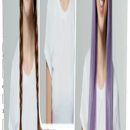
將您的圖片放在這裡，或點選瀏覽
支援 JPG、PNG、WEBP (最大 10MB)
支援從剪貼簿貼上。
選擇影像
從資料庫載入
Prompt
0
/
5000
Enhance
選擇模型