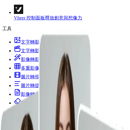
Vheer 控制面板
釋放創意與想像力
工具
文字轉影像
文字轉影片
影像轉影像
多重影像轉影像
圖片轉視訊
圖片轉提示词
影像轉文字
背景移除
肖像與樣式
圖片範本