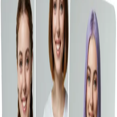
影像工具
檔案壓縮器
表情符號工具
最近的歷史記錄
GPT-Image-2 現已登陸 Vheer。
立即免費開始。
Toggle Sidebar
儀表板
髮型變換器
历史