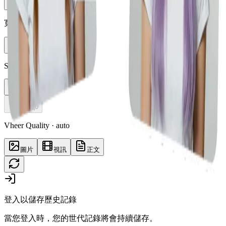
Vheer Quality
寬高比
auto
Styles
Buzz Cut
生成
|
0
Vheer Quality · auto
圖片
視訊
正文
登入以儲存歷史記錄
當您登入時，您的世代記錄將會持續儲存。