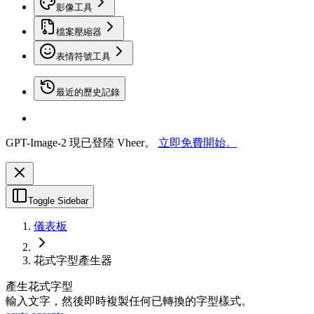
影像工具
檔案壓縮器
表情符號工具
最近的歷史記錄
GPT-Image-2 現已登陸 Vheer。
立即免費開始。
Toggle Sidebar
儀表板
花式字型產生器
產生花式字型
輸入文字，然後即時複製任何已轉換的字型樣式。