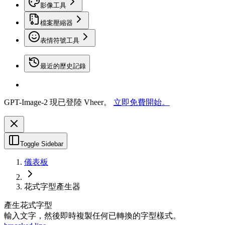
影像工具
檔案壓縮器
表情符號工具
最近的歷史記錄
GPT-Image-2 現已登陸 Vheer。
立即免費開始。
Toggle Sidebar
儀表板
花式字型產生器
產生花式字型
輸入文字，然後即時複製任何已轉換的字型樣式。