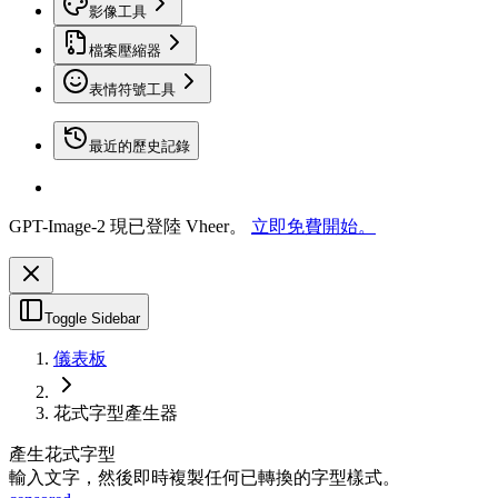
影像工具
檔案壓縮器
表情符號工具
最近的歷史記錄
GPT-Image-2 現已登陸 Vheer。
立即免費開始。
Toggle Sidebar
儀表板
花式字型產生器
產生花式字型
輸入文字，然後即時複製任何已轉換的字型樣式。