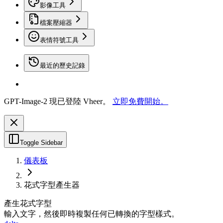
影像工具
檔案壓縮器
表情符號工具
最近的歷史記錄
GPT-Image-2 現已登陸 Vheer。
立即免費開始。
Toggle Sidebar
儀表板
花式字型產生器
產生花式字型
輸入文字，然後即時複製任何已轉換的字型樣式。