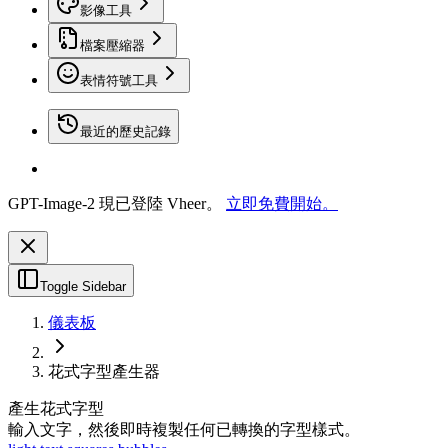
影像工具
檔案壓縮器
表情符號工具
最近的歷史記錄
GPT-Image-2 現已登陸 Vheer。
立即免費開始。
Toggle Sidebar
儀表板
花式字型產生器
產生花式字型
輸入文字，然後即時複製任何已轉換的字型樣式。