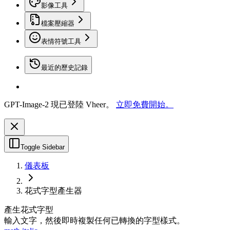
影像工具
檔案壓縮器
表情符號工具
最近的歷史記錄
GPT-Image-2 現已登陸 Vheer。
立即免費開始。
Toggle Sidebar
儀表板
花式字型產生器
產生花式字型
輸入文字，然後即時複製任何已轉換的字型樣式。