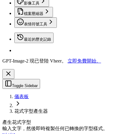
影像工具
檔案壓縮器
表情符號工具
最近的歷史記錄
GPT-Image-2 現已登陸 Vheer。
立即免費開始。
Toggle Sidebar
儀表板
花式字型產生器
產生花式字型
輸入文字，然後即時複製任何已轉換的字型樣式。