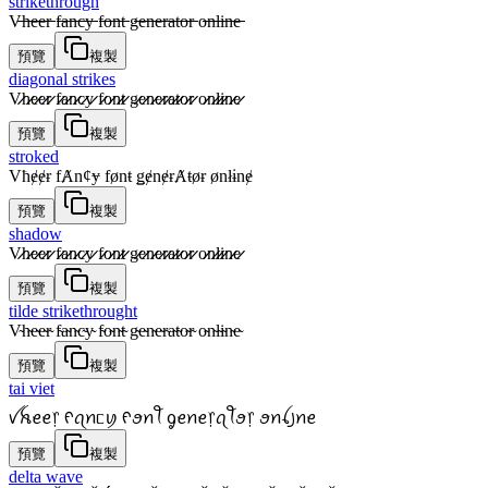
strikethrough
V̶̶h̶̶e̶̶e̶̶r̶̶ f̶̶a̶̶n̶̶c̶̶y̶̶ f̶̶o̶̶n̶̶t̶̶ g̶̶e̶̶n̶̶e̶̶r̶̶a̶̶t̶̶o̶̶r̶̶ o̶̶n̶̶l̶̶i̶̶n̶̶e̶̶
預覽
複製
diagonal strikes
V̷̷h̷̷e̷̷e̷̷r̷̷ f̷̷a̷̷n̷̷c̷̷y̷̷ f̷̷o̷̷n̷̷t̷̷ g̷̷e̷̷n̷̷e̷̷r̷̷a̷̷t̷̷o̷̷r̷̷ o̷̷n̷̷l̷̷i̷̷n̷̷e̷̷
預覽
複製
stroked
Vħɇɇɍ fȺnȼɏ fønŧ ǥɇnɇɍȺŧøɍ ønłɨnɇ
預覽
複製
shadow
V̷̷h̷̷e̷̷e̷̷r̷̷ f̷̷a̷̷n̷̷c̷̷y̷̷ f̷̷o̷̷n̷̷t̷̷ g̷̷e̷̷n̷̷e̷̷r̷̷a̷̷t̷̷o̷̷r̷̷ o̷̷n̷̷l̷̷i̷̷n̷̷e̷̷
預覽
複製
tilde strikethrought
V̴h̴e̴e̴r̴ f̴a̴n̴c̴y̴ f̴o̴n̴t̴ g̴e̴n̴e̴r̴a̴t̴o̴r̴ o̴n̴l̴i̴n̴e̴
預覽
複製
tai viet
ꪜꫝꫀꫀ᥅ ᠻꪖꪀᥴꪗ ᠻꪮꪀꪻ ᧁꫀꪀꫀ᥅ꪖꪻꪮ᥅ ꪮꪀꪶ꠸ꪀꫀ
預覽
複製
delta wave