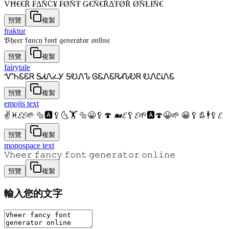
VĦ€€Ř ₣ΔŇĆ¥ ₣ØŇŦ Ǥ€Ň€ŘΔŦØŘ ØŇŁƗŇ€
預覽
複製
fraktur
𝔙𝔥𝔢𝔢𝔯 𝔣𝔞𝔫𝔠𝔶 𝔣𝔬𝔫𝔱 𝔤𝔢𝔫𝔢𝔯𝔞𝔱𝔬𝔯 𝔬𝔫𝔩𝔦𝔫𝔢
預覽
複製
fairytale
ᏉᏂᏋᏋᏒ ᎦᏗᏁፈᎩ ᎦᎧᏁᏖ ᎶᏋᏁᏋᏒᏗᏖᎧᏒ ᎧᏁᏝᎥᏁᏋ
預覽
複製
emojis text
✌♓𝓔𝓔🌱 🔩🅰🥄🌜🏋 🔩😀🥄🍄 🐋𝓔🥄𝓔🌱🅰🍄😀🌱 😀🥄👢🕴🥄𝓔
預覽
複製
monospace text
𝚅𝚑𝚎𝚎𝚛 𝚏𝚊𝚗𝚌𝚢 𝚏𝚘𝚗𝚝 𝚐𝚎𝚗𝚎𝚛𝚊𝚝𝚘𝚛 𝚘𝚗𝚕𝚒𝚗𝚎
預覽
複製
輸入您的文字