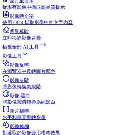
圖片至提示
從現有影像中擷取高品質提示
影像轉文字
使用 OCR 擷取影像中的文字內容
背景移除
立即移除影像背景
檢視全部
AI 工具
影像工具
影像反轉
在瀏覽器中反轉圖片顏色
影像灰階
將影像轉換為灰階
影像 黑白
將影像閾值轉換為純黑白
圖片翻轉
水平和垂直翻轉影像
影像模糊
對選取的影像套用模糊效果