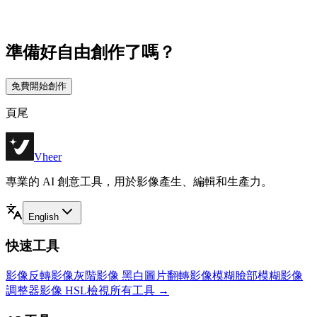
準備好自由創作了嗎？
免費開始創作
頁尾
Vheer
專業的 AI 創意工具，用於影像產生、編輯和生產力。
English
快速工具
影像反轉
影像灰階
影像 黑白
圖片翻轉
影像模糊
臉部模糊
影像
調整器
影像 HSL
檢視所有工具
→