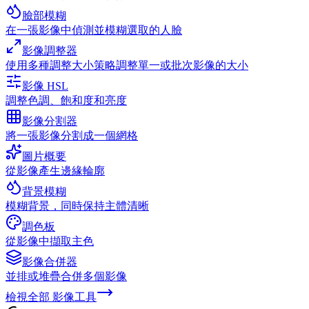
臉部模糊
在一張影像中偵測並模糊選取的人臉
影像調整器
使用多種調整大小策略調整單一或批次影像的大小
影像 HSL
調整色調、飽和度和亮度
影像分割器
將一張影像分割成一個網格
圖片概要
從影像產生邊緣輪廓
背景模糊
模糊背景，同時保持主體清晰
調色板
從影像中擷取主色
影像合併器
並排或堆疊合併多個影像
檢視全部
影像工具