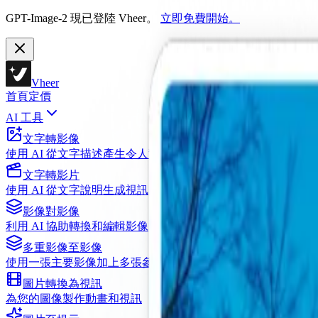
GPT-Image-2 現已登陸 Vheer。
立即免費開始。
Vheer
首頁
定價
AI 工具
文字轉影像
使用 AI 從文字描述產生令人驚豔的影像
文字轉影片
使用 AI 從文字說明生成視訊
影像對影像
利用 AI 協助轉換和編輯影像
多重影像至影像
使用一張主要影像加上多張參考影像進行編輯
圖片轉換為視訊
為您的圖像製作動畫和視訊