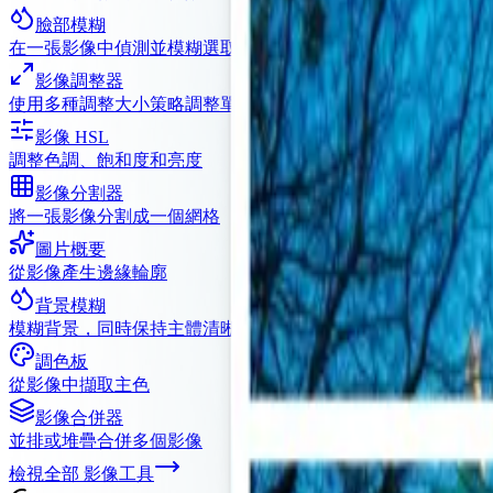
臉部模糊
在一張影像中偵測並模糊選取的人臉
影像調整器
使用多種調整大小策略調整單一或批次影像的大小
影像 HSL
調整色調、飽和度和亮度
影像分割器
將一張影像分割成一個網格
圖片概要
從影像產生邊緣輪廓
背景模糊
模糊背景，同時保持主體清晰
調色板
從影像中擷取主色
影像合併器
並排或堆疊合併多個影像
檢視全部
影像工具