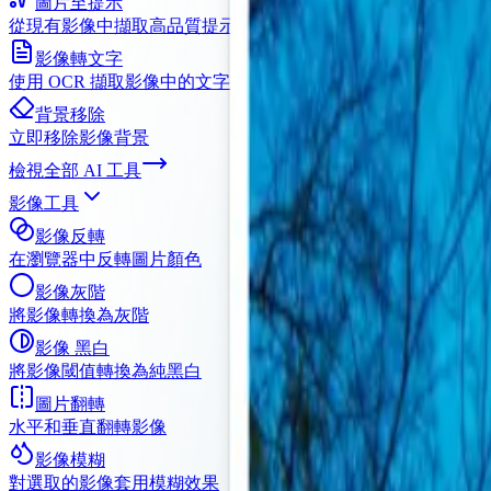
圖片至提示
從現有影像中擷取高品質提示
影像轉文字
使用 OCR 擷取影像中的文字內容
背景移除
立即移除影像背景
檢視全部
AI 工具
影像工具
影像反轉
在瀏覽器中反轉圖片顏色
影像灰階
將影像轉換為灰階
影像 黑白
將影像閾值轉換為純黑白
圖片翻轉
水平和垂直翻轉影像
影像模糊
對選取的影像套用模糊效果