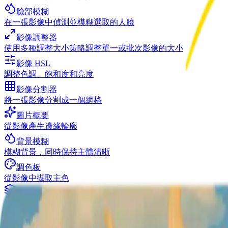
臉部模糊
在一張影像中偵測並模糊選取的人臉
影像調整器
使用多種調整大小策略調整單一或批次影像的大小
影像 HSL
調整色調、飽和度和亮度
影像分割器
將一張影像分割成一個網格
圖片概要
從影像產生邊緣輪廓
背景模糊
模糊背景，同時保持主體清晰
調色板
從影像中擷取主色
影像合併器
並排或堆疊合併多個影像
檢視全部
影像工具