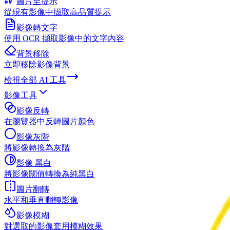
圖片至提示
從現有影像中擷取高品質提示
影像轉文字
使用 OCR 擷取影像中的文字內容
背景移除
立即移除影像背景
檢視全部
AI 工具
影像工具
影像反轉
在瀏覽器中反轉圖片顏色
影像灰階
將影像轉換為灰階
影像 黑白
將影像閾值轉換為純黑白
圖片翻轉
水平和垂直翻轉影像
影像模糊
對選取的影像套用模糊效果