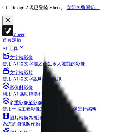
GPT-Image-2 現已登陸 Vheer。
立即免費開始。
Vheer
首頁
定價
AI 工具
文字轉影像
使用 AI 從文字描述產生令人驚豔的影像
文字轉影片
使用 AI 從文字說明生成視訊
影像對影像
利用 AI 協助轉換和編輯影像
多重影像至影像
使用一張主要影像加上多張參考影像進行編輯
圖片轉換為視訊
為您的圖像製作動畫和視訊