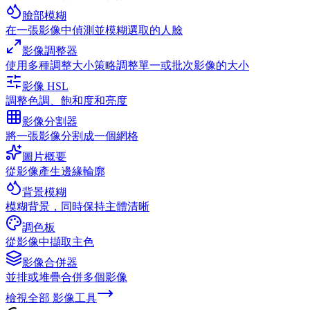
臉部模糊
在一張影像中偵測並模糊選取的人臉
影像調整器
使用多種調整大小策略調整單一或批次影像的大小
影像 HSL
調整色調、飽和度和亮度
影像分割器
將一張影像分割成一個網格
圖片概要
從影像產生邊緣輪廓
背景模糊
模糊背景，同時保持主體清晰
調色板
從影像中擷取主色
影像合併器
並排或堆疊合併多個影像
檢視全部
影像工具