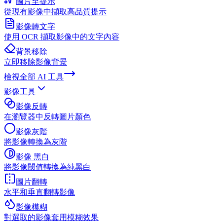
圖片至提示
從現有影像中擷取高品質提示
影像轉文字
使用 OCR 擷取影像中的文字內容
背景移除
立即移除影像背景
檢視全部
AI 工具
影像工具
影像反轉
在瀏覽器中反轉圖片顏色
影像灰階
將影像轉換為灰階
影像 黑白
將影像閾值轉換為純黑白
圖片翻轉
水平和垂直翻轉影像
影像模糊
對選取的影像套用模糊效果