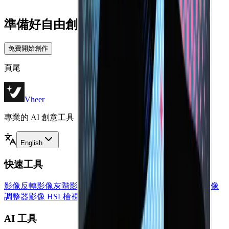
準備好自由創作了嗎？
免費開始創作
頁尾
Vheer
專業的 AI 創意工具，用於影像產生、編輯和生產力。
English
快速工具
影像反轉
影像灰階
影像 黑白
圖片翻轉
影像模糊
臉部模糊
影像
調整器
影像 HSL
檢視所有工具
→
AI 工具