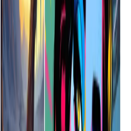
大多數插圖會在 5 到 15 秒內生成。速度可能略有不同，視您
的網際網路連線和文字提示的複雜程度而定。
如何選擇正確的插圖風格？
每種風格都能喚起獨特的情緒。例如，選擇超現實風格來創作
如夢似幻的藝術，或選擇賽博龐克風格來創作科技感十足的美
學。將滑鼠移至每種風格預覽，看看哪種風格最適合您的專
案。
AI 插圖產生器的設計對象為何？