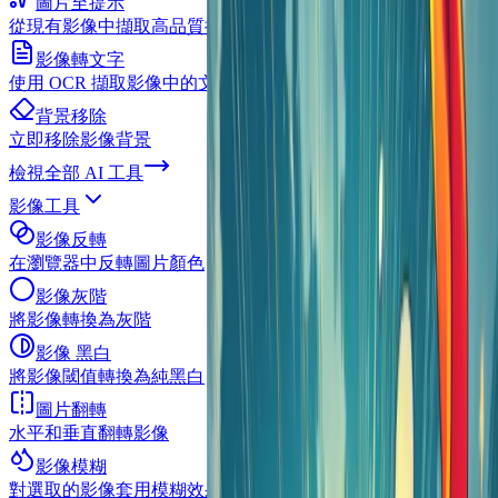
圖片至提示
從現有影像中擷取高品質提示
影像轉文字
使用 OCR 擷取影像中的文字內容
背景移除
立即移除影像背景
檢視全部
AI 工具
影像工具
影像反轉
在瀏覽器中反轉圖片顏色
影像灰階
將影像轉換為灰階
影像 黑白
將影像閾值轉換為純黑白
圖片翻轉
水平和垂直翻轉影像
影像模糊
對選取的影像套用模糊效果