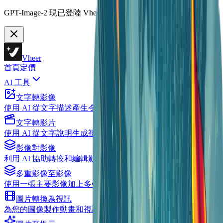
GPT-Image-2 現已登陸 Vheer。
立即免費開始。
Vheer
首頁
定價
AI 工具
文字轉影像
使用 AI 從文字描述產生令人驚豔的影像
文字轉影片
使用 AI 從文字說明生成視訊
影像對影像
利用 AI 協助轉換和編輯影像
多重影像至影像
使用一張主要影像加上多張參考影像進行編輯
圖片轉換為視訊
為您的圖像製作動畫和視訊