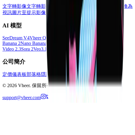
文字轉影像
文字轉影片
影像對影像
多重影像至影像
圖片轉換為
視訊
圖片至提示
影像轉文字
背景移除
檢視所有工具
→
AI 模型
SeeDream V4
Vheer Quality
Flux Klein
Minimax Image 01
Nano
Banana 2
Nano Banana Pro
SeeDance V1.5 Pro
Hailuo 2.3
LTX
Video 2.3
Sora 2
Veo3.1
所有機型
→
公司簡介
定價
儀表板
部落格
隱私權政策
Cookies 政策
服務條款
©
2026
Vheer.
保留所有權利。
support@vheer.com