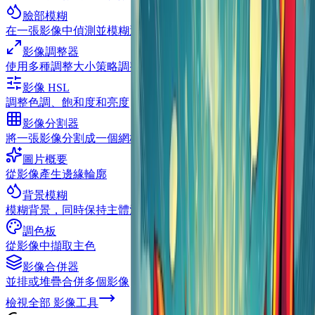
臉部模糊
在一張影像中偵測並模糊選取的人臉
影像調整器
使用多種調整大小策略調整單一或批次影像的大小
影像 HSL
調整色調、飽和度和亮度
影像分割器
將一張影像分割成一個網格
圖片概要
從影像產生邊緣輪廓
背景模糊
模糊背景，同時保持主體清晰
調色板
從影像中擷取主色
影像合併器
並排或堆疊合併多個影像
檢視全部
影像工具