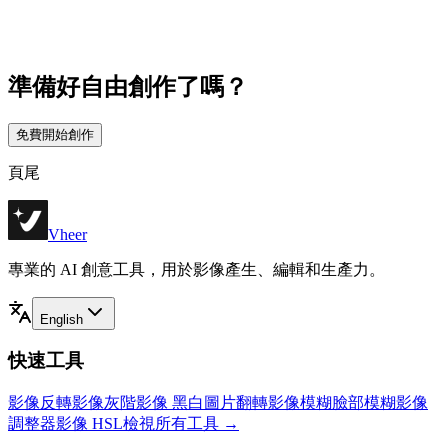
準備好自由創作了嗎？
免費開始創作
頁尾
Vheer
專業的 AI 創意工具，用於影像產生、編輯和生產力。
English
快速工具
影像反轉
影像灰階
影像 黑白
圖片翻轉
影像模糊
臉部模糊
影像
調整器
影像 HSL
檢視所有工具
→