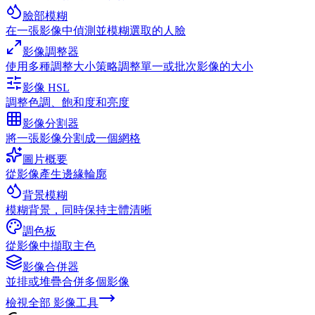
臉部模糊
在一張影像中偵測並模糊選取的人臉
影像調整器
使用多種調整大小策略調整單一或批次影像的大小
影像 HSL
調整色調、飽和度和亮度
影像分割器
將一張影像分割成一個網格
圖片概要
從影像產生邊緣輪廓
背景模糊
模糊背景，同時保持主體清晰
調色板
從影像中擷取主色
影像合併器
並排或堆疊合併多個影像
檢視全部
影像工具