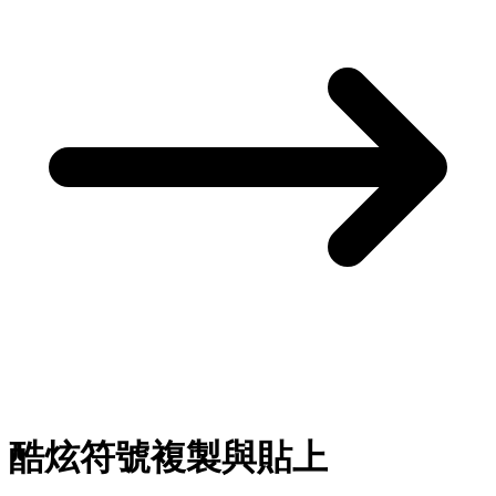
酷炫符號複製與貼上