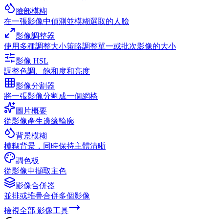
臉部模糊
在一張影像中偵測並模糊選取的人臉
影像調整器
使用多種調整大小策略調整單一或批次影像的大小
影像 HSL
調整色調、飽和度和亮度
影像分割器
將一張影像分割成一個網格
圖片概要
從影像產生邊緣輪廓
背景模糊
模糊背景，同時保持主體清晰
調色板
從影像中擷取主色
影像合併器
並排或堆疊合併多個影像
檢視全部
影像工具