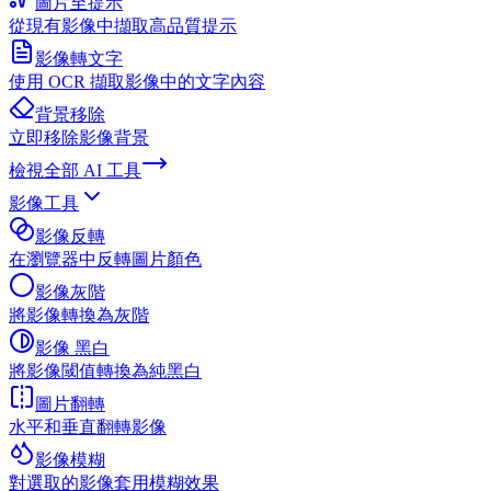
圖片至提示
從現有影像中擷取高品質提示
影像轉文字
使用 OCR 擷取影像中的文字內容
背景移除
立即移除影像背景
檢視全部
AI 工具
影像工具
影像反轉
在瀏覽器中反轉圖片顏色
影像灰階
將影像轉換為灰階
影像 黑白
將影像閾值轉換為純黑白
圖片翻轉
水平和垂直翻轉影像
影像模糊
對選取的影像套用模糊效果