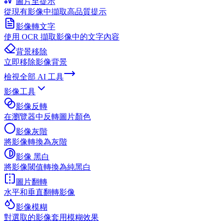
圖片至提示
從現有影像中擷取高品質提示
影像轉文字
使用 OCR 擷取影像中的文字內容
背景移除
立即移除影像背景
檢視全部
AI 工具
影像工具
影像反轉
在瀏覽器中反轉圖片顏色
影像灰階
將影像轉換為灰階
影像 黑白
將影像閾值轉換為純黑白
圖片翻轉
水平和垂直翻轉影像
影像模糊
對選取的影像套用模糊效果