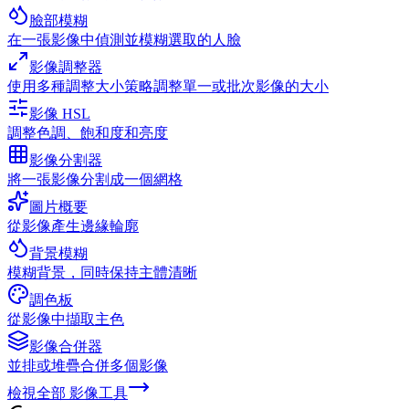
臉部模糊
在一張影像中偵測並模糊選取的人臉
影像調整器
使用多種調整大小策略調整單一或批次影像的大小
影像 HSL
調整色調、飽和度和亮度
影像分割器
將一張影像分割成一個網格
圖片概要
從影像產生邊緣輪廓
背景模糊
模糊背景，同時保持主體清晰
調色板
從影像中擷取主色
影像合併器
並排或堆疊合併多個影像
檢視全部
影像工具