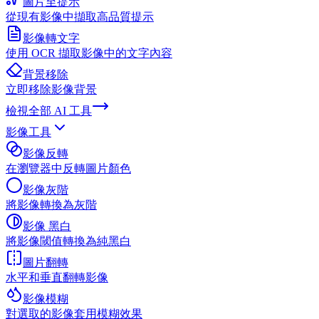
圖片至提示
從現有影像中擷取高品質提示
影像轉文字
使用 OCR 擷取影像中的文字內容
背景移除
立即移除影像背景
檢視全部
AI 工具
影像工具
影像反轉
在瀏覽器中反轉圖片顏色
影像灰階
將影像轉換為灰階
影像 黑白
將影像閾值轉換為純黑白
圖片翻轉
水平和垂直翻轉影像
影像模糊
對選取的影像套用模糊效果