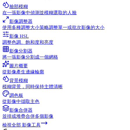
臉部模糊
在一張影像中偵測並模糊選取的人臉
影像調整器
使用多種調整大小策略調整單一或批次影像的大小
影像 HSL
調整色調、飽和度和亮度
影像分割器
將一張影像分割成一個網格
圖片概要
從影像產生邊緣輪廓
背景模糊
模糊背景，同時保持主體清晰
調色板
從影像中擷取主色
影像合併器
並排或堆疊合併多個影像
檢視全部
影像工具