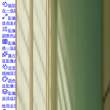
臉部模糊
在一張影像中偵測並模糊選取的人臉
影像調整器
使用多種調整大小策略調整單一或批次影像的大小
影像 HSL
調整色調、飽和度和亮度
影像分割器
將一張影像分割成一個網格
圖片概要
從影像產生邊緣輪廓
背景模糊
模糊背景，同時保持主體清晰
調色板
從影像中擷取主色
影像合併器
並排或堆疊合併多個影像
檢視全部
影像工具