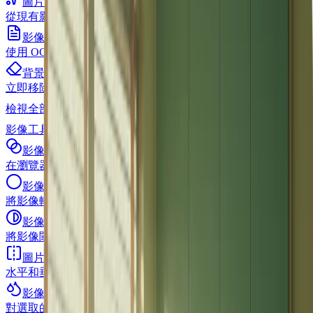
圖片至提示
從現有影像中擷取高品質提示
影像轉文字
使用 OCR 擷取影像中的文字內容
背景移除
立即移除影像背景
檢視全部
AI 工具
影像工具
影像反轉
在瀏覽器中反轉圖片顏色
影像灰階
將影像轉換為灰階
影像 黑白
將影像閾值轉換為純黑白
圖片翻轉
水平和垂直翻轉影像
影像模糊
對選取的影像套用模糊效果