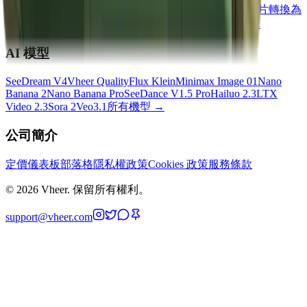
文字轉影像
文字轉影片
影像對影像
多重影像至影像
圖片轉換為
視訊
圖片至提示
影像轉文字
背景移除
檢視所有工具
→
AI 模型
SeeDream V4
Vheer Quality
Flux Klein
Minimax Image 01
Nano
Banana 2
Nano Banana Pro
SeeDance V1.5 Pro
Hailuo 2.3
LTX
Video 2.3
Sora 2
Veo3.1
所有機型
→
公司簡介
定價
儀表板
部落格
隱私權政策
Cookies 政策
服務條款
©
2026
Vheer.
保留所有權利。
support@vheer.com