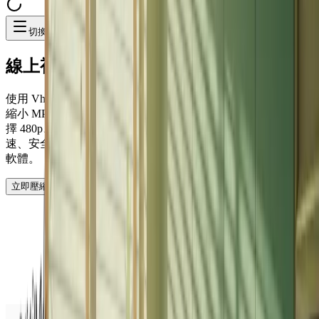
切換選單
線上視訊壓縮
使用 Vheer's Video Compressor 可輕鬆地在線壓縮大型影片。
縮小 MP4、AVI、MKV、MOV 和 WEBM 檔案的大小。可選
擇 480p、720p 或 1080p 輸出，並根據需要調整壓縮程度。快
速、安全、無水印。非常適合上傳、分享和節省空間 - 不需要
軟體。
立即壓縮視訊