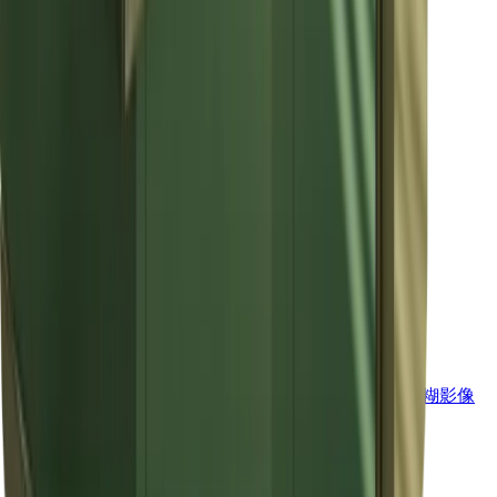
準備好自由創作了嗎？
免費開始創作
頁尾
Vheer
專業的 AI 創意工具，用於影像產生、編輯和生產力。
English
快速工具
影像反轉
影像灰階
影像 黑白
圖片翻轉
影像模糊
臉部模糊
影像
調整器
影像 HSL
檢視所有工具
→
AI 工具