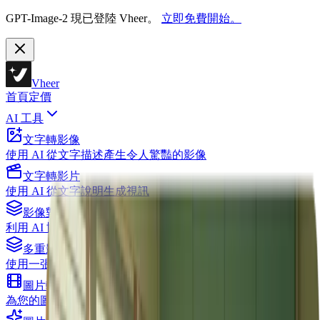
GPT-Image-2 現已登陸 Vheer。
立即免費開始。
Vheer
首頁
定價
AI 工具
文字轉影像
使用 AI 從文字描述產生令人驚豔的影像
文字轉影片
使用 AI 從文字說明生成視訊
影像對影像
利用 AI 協助轉換和編輯影像
多重影像至影像
使用一張主要影像加上多張參考影像進行編輯
圖片轉換為視訊
為您的圖像製作動畫和視訊