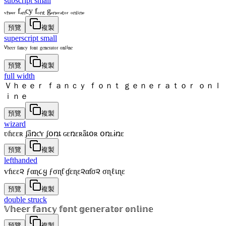
subscript small
ᵥₕₑₑᵣ fₐₙcy fₒₙₜ gₑₙₑᵣₐₜₒᵣ ₒₙₗᵢₙₑ
預覽
複製
superscript small
ⱽʰᵉᵉʳ ᶠᵃⁿᶜʸ ᶠᵒⁿᵗ ᵍᵉⁿᵉʳᵃᵗᵒʳ ᵒⁿˡⁱⁿᵉ
預覽
複製
full width
Ｖｈｅｅｒ ｆａｎｃｙ ｆｏｎｔ ｇｅｎｅｒａｔｏｒ ｏｎｌ
ｉｎｅ
預覽
複製
wizard
ʋɦɛɛʀ ʄǟռƈʏ ʄօռȶ ɢɛռɛʀǟȶօʀ օռʟɨռɛ
預覽
複製
lefthanded
ѵɦεε૨ ƒαɳ૮ყ ƒσɳƭ ɠεɳε૨αƭσ૨ σɳℓเɳε
預覽
複製
double struck
𝕍𝕙𝕖𝕖𝕣 𝕗𝕒𝕟𝕔𝕪 𝕗𝕠𝕟𝕥 𝕘𝕖𝕟𝕖𝕣𝕒𝕥𝕠𝕣 𝕠𝕟𝕝𝕚𝕟𝕖
預覽
複製