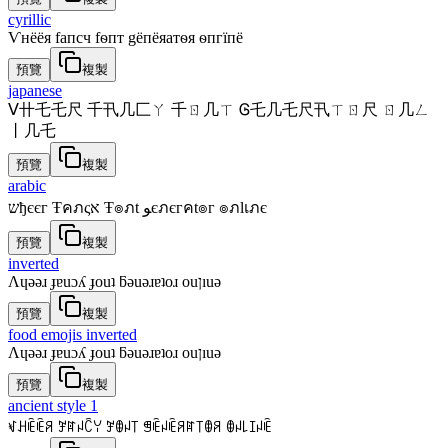
cyrillic
Ѵнёёя fапcч fѳпт gёпёяатѳя ѳпгїпё
預覽
複製
japanese
ᐯ卄乇乇尺 千卂几匚ㄚ 千ㄖ几ㄒ Ꮆ乇几乇尺卂ㄒㄖ尺 ㄖ几ㄥ
丨几乇
預覽
複製
arabic
שђєєг Ŧคภςא Ŧ๏ภt ﻮєภєгคt๏г ๏ภlเภє
預覽
複製
inverted
Λɥǝǝɹ ɟɐuɔʎ ɟouʇ ƃǝuǝɹɐʇoɹ ouןıuǝ
預覽
複製
food emojis inverted
Λɥǝǝɹ ɟɐuɔʎ ɟouʇ ƃǝuǝɹɐʇoɹ ouןıuǝ
預覽
複製
ancient style 1
ꃴꃅꍟꍟꋪ ꎇꍏꈤꉓꌩ ꎇꂦꈤ꓄ ꁅꍟꈤꍟꋪꍏ꓄ꂦꋪ ꂦꈤ꒒ꀤꈤꍟ