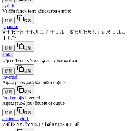
cyrillic
Ѵнёёя fапcч fѳпт gёпёяатѳя ѳпгїпё
預覽
複製
japanese
ᐯ卄乇乇尺 千卂几匚ㄚ 千ㄖ几ㄒ Ꮆ乇几乇尺卂ㄒㄖ尺 ㄖ几ㄥ
丨几乇
預覽
複製
arabic
שђєєг Ŧคภςא Ŧ๏ภt ﻮєภєгคt๏г ๏ภlเภє
預覽
複製
inverted
Λɥǝǝɹ ɟɐuɔʎ ɟouʇ ƃǝuǝɹɐʇoɹ ouןıuǝ
預覽
複製
food emojis inverted
Λɥǝǝɹ ɟɐuɔʎ ɟouʇ ƃǝuǝɹɐʇoɹ ouןıuǝ
預覽
複製
ancient style 1
ꃴꃅꍟꍟꋪ ꎇꍏꈤꉓꌩ ꎇꂦꈤ꓄ ꁅꍟꈤꍟꋪꍏ꓄ꂦꋪ ꂦꈤ꒒ꀤꈤꍟ