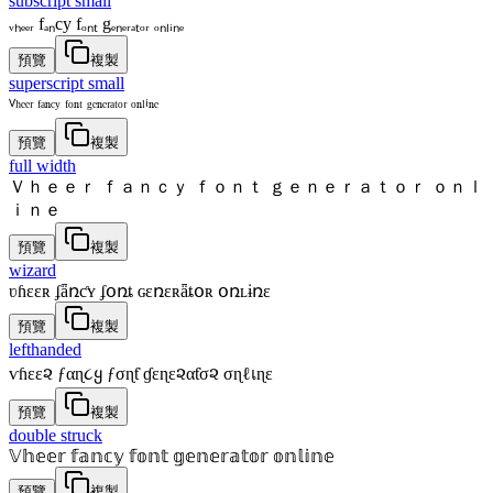
subscript small
ᵥₕₑₑᵣ fₐₙcy fₒₙₜ gₑₙₑᵣₐₜₒᵣ ₒₙₗᵢₙₑ
預覽
複製
superscript small
ⱽʰᵉᵉʳ ᶠᵃⁿᶜʸ ᶠᵒⁿᵗ ᵍᵉⁿᵉʳᵃᵗᵒʳ ᵒⁿˡⁱⁿᵉ
預覽
複製
full width
Ｖｈｅｅｒ ｆａｎｃｙ ｆｏｎｔ ｇｅｎｅｒａｔｏｒ ｏｎｌ
ｉｎｅ
預覽
複製
wizard
ʋɦɛɛʀ ʄǟռƈʏ ʄօռȶ ɢɛռɛʀǟȶօʀ օռʟɨռɛ
預覽
複製
lefthanded
ѵɦεε૨ ƒαɳ૮ყ ƒσɳƭ ɠεɳε૨αƭσ૨ σɳℓเɳε
預覽
複製
double struck
𝕍𝕙𝕖𝕖𝕣 𝕗𝕒𝕟𝕔𝕪 𝕗𝕠𝕟𝕥 𝕘𝕖𝕟𝕖𝕣𝕒𝕥𝕠𝕣 𝕠𝕟𝕝𝕚𝕟𝕖
預覽
複製