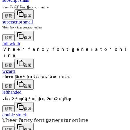
subscript small
ᵥₕₑₑᵣ fₐₙcy fₒₙₜ gₑₙₑᵣₐₜₒᵣ ₒₙₗᵢₙₑ
預覽
複製
superscript small
ⱽʰᵉᵉʳ ᶠᵃⁿᶜʸ ᶠᵒⁿᵗ ᵍᵉⁿᵉʳᵃᵗᵒʳ ᵒⁿˡⁱⁿᵉ
預覽
複製
full width
Ｖｈｅｅｒ ｆａｎｃｙ ｆｏｎｔ ｇｅｎｅｒａｔｏｒ ｏｎｌ
ｉｎｅ
預覽
複製
wizard
ʋɦɛɛʀ ʄǟռƈʏ ʄօռȶ ɢɛռɛʀǟȶօʀ օռʟɨռɛ
預覽
複製
lefthanded
ѵɦεε૨ ƒαɳ૮ყ ƒσɳƭ ɠεɳε૨αƭσ૨ σɳℓเɳε
預覽
複製
double struck
𝕍𝕙𝕖𝕖𝕣 𝕗𝕒𝕟𝕔𝕪 𝕗𝕠𝕟𝕥 𝕘𝕖𝕟𝕖𝕣𝕒𝕥𝕠𝕣 𝕠𝕟𝕝𝕚𝕟𝕖
預覽
複製