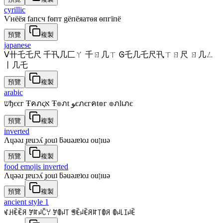
cyrillic
Ѵнёёя fапcч fѳпт gёпёяатѳя ѳпгїпё
預覽
複製
japanese
ᐯ卄乇乇尺 千卂几匚ㄚ 千ㄖ几ㄒ Ꮆ乇几乇尺卂ㄒㄖ尺 ㄖ几ㄥ
丨几乇
預覽
複製
arabic
שђєєг Ŧคภςא Ŧ๏ภt ﻮєภєгคt๏г ๏ภlเภє
預覽
複製
inverted
Λɥǝǝɹ ɟɐuɔʎ ɟouʇ ƃǝuǝɹɐʇoɹ ouןıuǝ
預覽
複製
food emojis inverted
Λɥǝǝɹ ɟɐuɔʎ ɟouʇ ƃǝuǝɹɐʇoɹ ouןıuǝ
預覽
複製
ancient style 1
ꃴꃅꍟꍟꋪ ꎇꍏꈤꉓꌩ ꎇꂦꈤ꓄ ꁅꍟꈤꍟꋪꍏ꓄ꂦꋪ ꂦꈤ꒒ꀤꈤꍟ