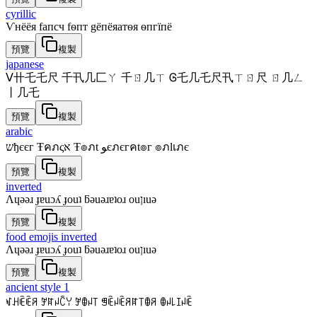
cyrillic
Ѵнёёя fапcч fѳпт gёпёяатѳя ѳпгїпё
預覽
複製
japanese
ᐯ卄乇乇尺 千卂几匚ㄚ 千ㄖ几ㄒ Ꮆ乇几乇尺卂ㄒㄖ尺 ㄖ几ㄥ
丨几乇
預覽
複製
arabic
שђєєг Ŧคภςא Ŧ๏ภt ﻮєภєгคt๏г ๏ภlเภє
預覽
複製
inverted
Λɥǝǝɹ ɟɐuɔʎ ɟouʇ ƃǝuǝɹɐʇoɹ ouןıuǝ
預覽
複製
food emojis inverted
Λɥǝǝɹ ɟɐuɔʎ ɟouʇ ƃǝuǝɹɐʇoɹ ouןıuǝ
預覽
複製
ancient style 1
ꃴꃅꍟꍟꋪ ꎇꍏꈤꉓꌩ ꎇꂦꈤ꓄ ꁅꍟꈤꍟꋪꍏ꓄ꂦꋪ ꂦꈤ꒒ꀤꈤꍟ