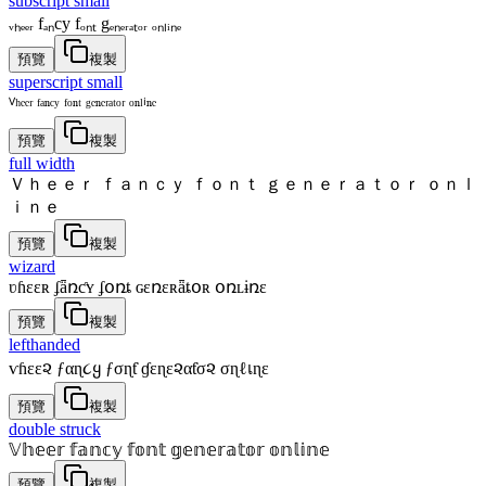
subscript small
ᵥₕₑₑᵣ fₐₙcy fₒₙₜ gₑₙₑᵣₐₜₒᵣ ₒₙₗᵢₙₑ
預覽
複製
superscript small
ⱽʰᵉᵉʳ ᶠᵃⁿᶜʸ ᶠᵒⁿᵗ ᵍᵉⁿᵉʳᵃᵗᵒʳ ᵒⁿˡⁱⁿᵉ
預覽
複製
full width
Ｖｈｅｅｒ ｆａｎｃｙ ｆｏｎｔ ｇｅｎｅｒａｔｏｒ ｏｎｌ
ｉｎｅ
預覽
複製
wizard
ʋɦɛɛʀ ʄǟռƈʏ ʄօռȶ ɢɛռɛʀǟȶօʀ օռʟɨռɛ
預覽
複製
lefthanded
ѵɦεε૨ ƒαɳ૮ყ ƒσɳƭ ɠεɳε૨αƭσ૨ σɳℓเɳε
預覽
複製
double struck
𝕍𝕙𝕖𝕖𝕣 𝕗𝕒𝕟𝕔𝕪 𝕗𝕠𝕟𝕥 𝕘𝕖𝕟𝕖𝕣𝕒𝕥𝕠𝕣 𝕠𝕟𝕝𝕚𝕟𝕖
預覽
複製